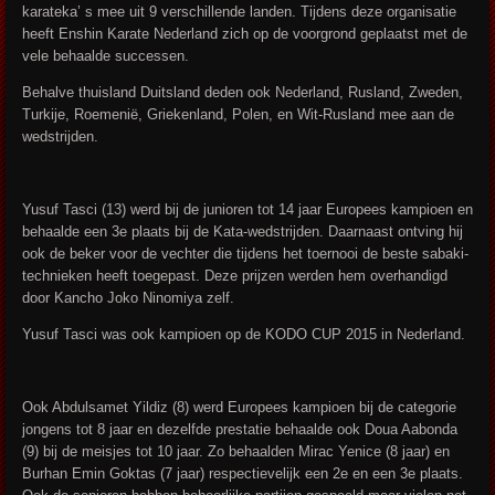
karateka’ s mee uit 9 verschillende landen. Tijdens deze organisatie
heeft Enshin Karate Nederland zich op de voorgrond geplaatst met de
vele behaalde successen.
Behalve thuisland Duitsland deden ook Nederland, Rusland, Zweden,
Turkije, Roemenië, Griekenland, Polen, en Wit-Rusland mee aan de
wedstrijden.
Yusuf Tasci (13) werd bij de junioren tot 14 jaar Europees kampioen en
behaalde een 3e plaats bij de Kata-wedstrijden. Daarnaast ontving hij
ook de beker voor de vechter die tijdens het toernooi de beste sabaki-
technieken heeft toegepast. Deze prijzen werden hem overhandigd
door Kancho Joko Ninomiya zelf.
Yusuf Tasci was ook kampioen op de KODO CUP 2015 in Nederland.
Ook Abdulsamet Yildiz (8) werd Europees kampioen bij de categorie
jongens tot 8 jaar en dezelfde prestatie behaalde ook Doua Aabonda
(9) bij de meisjes tot 10 jaar. Zo behaalden Mirac Yenice (8 jaar) en
Burhan Emin Goktas (7 jaar) respectievelijk een 2e en een 3e plaats.