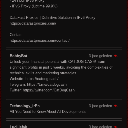
- 24 Hour IPv6 Proxy
- IPv6 Proxy (Uptime 99.9%)
DataFast Proxies | Definitive Solution in IPv6 Proxy!
https://datafastproxies.com/
Contact:
https://datafastproxies.com/contact/
BobbyBot
3 jaar geleden
Unlock your financial potential with CATDOG CASH! Earn
significant profits in just 3 weeks, avoiding the complexities of
technical skills and marketing strategies.
Website: https://catdog.cash/
Telegram: https://t.me/catdogcash
Twitter: https://twitter.com/CatDogCash
Technology_irPn
3 jaar geleden
All You Need to Know About AI Developments
Lucillefab
3 jaar geleden