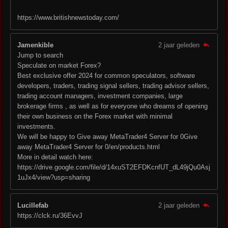
https://www.britishnewstoday.com/
Jamenkible
2 jaar geleden
Jump to search
Speculate on market Forex?
Best exclusive offer 2024 for common speculators, software
developers, traders, trading signal sellers, trading advisor sellers,
trading account managers, investment companies, large
brokerage firms , as well as for everyone who dreams of opening
their own business on the Forex market with minimal
investments.
We will be happy to Give away MetaTrader4 Server for 0Give
away MetaTrader4 Server for 0/en/products.html
More in detail watch here:
https://drive.google.com/file/d/14xuST2EFDKcnfUT_dL49jQu0Asj
1uJx4/view?usp=sharing
Lucillefab
2 jaar geleden
https://clck.ru/36EvvJ