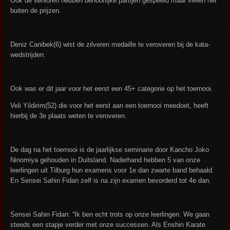
Ook de senioren hebben behoorlijke partijen gespeeld maar vielen net
buiten de prijzen.
Deniz Canibek(6) wist de zilveren medaille te veroveren bij de kata-
wedstrijden.
Ook was er dit jaar voor het eerst een 45+ categorie op het toernooi.
Veli Yildirim(52) die voor het eerst aan een toernooi meedoet, heeft
hierbij de 3e plaats weten te veroveren.
De dag na het toernooi is de jaarlijkse seminarie door Kancho Joko
Ninomiya gehouden in Duitsland. Naderhand hebben 5 van onze
leerlingen uit Tilburg hun examens voor 1e dan zwarte band behaald.
En Sensei Sahin Fidan zelf is na zijn examen bevorderd tot 4e dan.
Sensei Sahin Fidan: “Ik ben echt trots op onze leerlingen. We gaan
steeds een stapje verder met onze successen. Als Enshin Karate